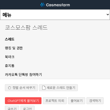
코스모스팜 스레드
스레드
랭킹 및 권한
북마크
휴지통
카카오톡 단톡방 참여하기
정렬 순서 바꾸기
새로운 스레드 만들기
ChatGPT에게 물어보기
프로젝트 의뢰
물어보기
검색하기
글쓰기
로그인