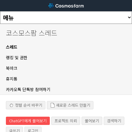
코스모스팜 스레드
스레드
랭킹 및 권한
북마크
휴지통
카카오톡 단톡방 참여하기
정렬 순서 바꾸기
새로운 스레드 만들기
ChatGPT에게 물어보기
프로젝트 의뢰
물어보기
검색하기
글쓰기
로그인