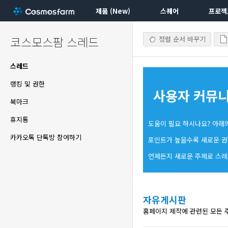
제품 (New)
스퀘어
프로젝
코스모스팜 스레드
정렬 순서 바꾸기
스레드
랭킹 및 권한
사용자 커뮤
북마크
휴지통
도움이 필요 하시나요? 아래
카카오톡 단톡방 참여하기
포인트가 높을수록 새로운 권
언제든지 새로운 주제로 스레
자유게시판
홈페이지 제작에 관련된 모든 