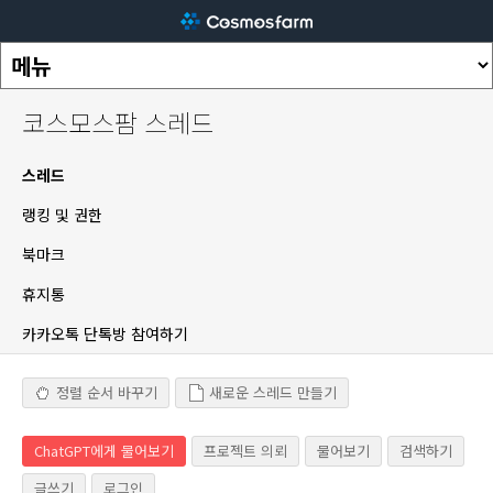
코스모스팜 스레드
스레드
랭킹 및 권한
북마크
휴지통
카카오톡 단톡방 참여하기
정렬 순서 바꾸기
새로운 스레드 만들기
ChatGPT에게 물어보기
프로젝트 의뢰
물어보기
검색하기
글쓰기
로그인