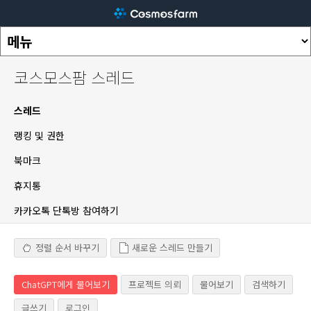
코스모스팜 스레드
스레드
랭킹 및 권한
북마크
휴지통
카카오톡 단톡방 참여하기
정렬 순서 바꾸기
새로운 스레드 만들기
ChatGPT에게 물어보기
프로젝트 의뢰
물어보기
검색하기
글쓰기
로그인