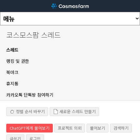
코스모스팜 스레드
스레드
랭킹 및 권한
북마크
휴지통
카카오톡 단톡방 참여하기
정렬 순서 바꾸기
새로운 스레드 만들기
ChatGPT에게 물어보기
프로젝트 의뢰
물어보기
검색하기
글쓰기
로그인