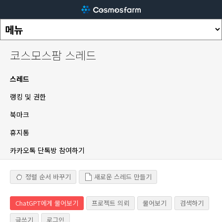
코스모스팜 스레드
스레드
랭킹 및 권한
북마크
휴지통
카카오톡 단톡방 참여하기
정렬 순서 바꾸기
새로운 스레드 만들기
ChatGPT에게 물어보기
프로젝트 의뢰
물어보기
검색하기
글쓰기
로그인