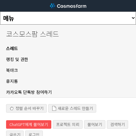
코스모스팜 스레드
스레드
랭킹 및 권한
북마크
휴지통
카카오톡 단톡방 참여하기
정렬 순서 바꾸기
새로운 스레드 만들기
ChatGPT에게 물어보기
프로젝트 의뢰
물어보기
검색하기
글쓰기
로그인