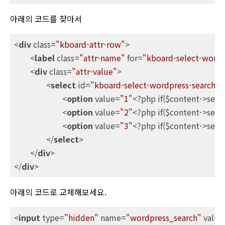
아래의 코드를 찾아서
<
div
class
=
"kboard-attr-row"
>
<
label
class
=
"attr-name"
for
=
"kboard-select-wordp
<
div
class
=
"attr-value"
>
<
select
id
=
"kboard-select-wordpress-search"
<
option
value
=
"1"
<?
php
if
($
content-
>
searc
<
option
value
=
"2"
<?
php
if
($
content-
>
searc
<
option
value
=
"3"
<?
php
if
($
content-
>
searc
</
select
>
</
div
>
</
div
>
아래의 코드로 교체해보세요.
<
input
type
=
"hidden"
name
=
"wordpress_search"
value