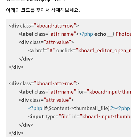
아래의 코드를 찾아서 삭제해보세요.
<
div
class
=
"kboard-attr-row"
>
<
label
class
=
"attr-name"
>
<?php
echo
 __(
'Photos'
, 
<
div
class
=
"attr-value"
>
<
a
href
=
"#"
onclick
=
"kboard_editor_open_media
</
div
>
</
div
>
<
div
class
=
"kboard-attr-row"
>
<
label
class
=
"attr-name"
for
=
"kboard-input-thumb
<
div
class
=
"attr-value"
>
<?php
if
($content->thumbnail_file):
?>
<?php
e
<
input
type
=
"file"
id
=
"kboard-input-thumbnai
</
div
>
</
div
>