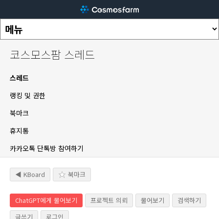
코스모스팜 스레드
스레드
랭킹 및 권한
북마크
휴지통
카카오톡 단톡방 참여하기
◀ KBoard
북마크
ChatGPT에게 물어보기
프로젝트 의뢰
물어보기
검색하기
글쓰기
로그인