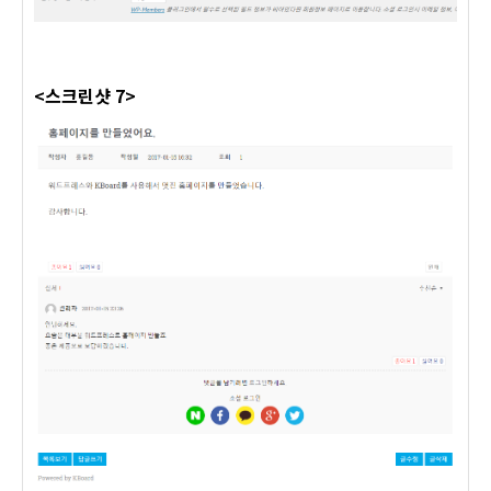
<스크린샷 7>