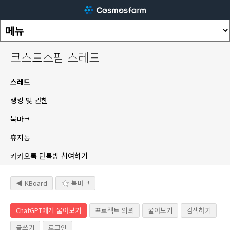
코스모스팜 스레드
스레드
랭킹 및 권한
북마크
휴지통
카카오톡 단톡방 참여하기
◀ KBoard
북마크
ChatGPT에게 물어보기
프로젝트 의뢰
물어보기
검색하기
글쓰기
로그인