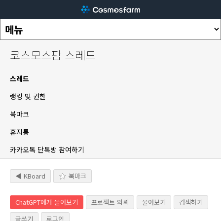
코스모스팜 스레드
스레드
랭킹 및 권한
북마크
휴지통
카카오톡 단톡방 참여하기
◀ KBoard
북마크
ChatGPT에게 물어보기
프로젝트 의뢰
물어보기
검색하기
글쓰기
로그인