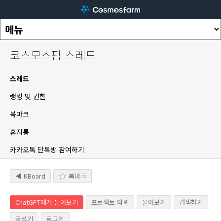
코스모스팜 스레드
스레드
랭킹 및 권한
북마크
휴지통
카카오톡 단톡방 참여하기
◀ KBoard
북마크
ChatGPT에게 물어보기
프로젝트 의뢰
물어보기
검색하기
글쓰기
로그인