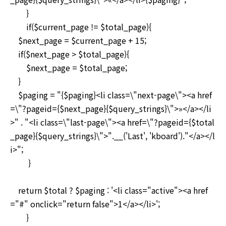
}
if($current_page != $total_page){
$next_page = $current_page + 15;
if($next_page > $total_page){
$next_page = $total_page;
}
$paging = "{$paging}<li class=\"next-page\"><a href
=\"?pageid={$next_page}{$query_strings}\">»</a></li
>" . "<li class=\"last-page\"><a href=\"?pageid={$total
_page}{$query_strings}\">".__('Last', 'kboard')."</a></l
i>";
}
return $total ? $paging : '<li class="active"><a href
="#" onclick="return false">1</a></li>';
}