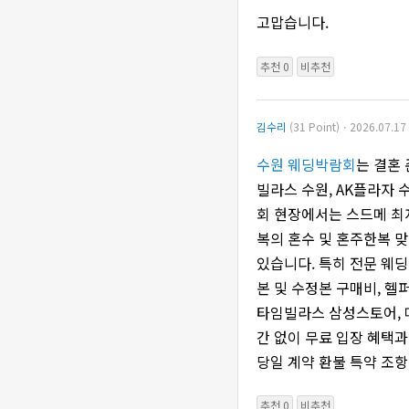
고맙습니다.
추천 0
비추천
김수리
(31 Point)ㆍ2026.07.17
수원 웨딩박람회
는 결혼
빌라스 수원, AK플라자 
회 현장에서는 스드메 최
복의 혼수 및 혼주한복 맞
있습니다. 특히 전문 웨딩
본 및 수정본 구매비, 헬
타임빌라스 삼성스토어, 
간 없이 무료 입장 혜택
당일 계약 환불 특약 조항까지
추천 0
비추천