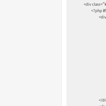
		<div class=
"
			<?php 
if
				<
					</div>
							</
						<?php endforea
					<?php endif?>
				</div>
