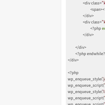
		<div class=
"
			<span>
		</div>

		<div class=
"
			<?php 
e
		</div>

	</div>

	<?php endwhile?>

</div>

<?php

wp_enqueue_style(
'
wp_enqueue_script(
wp_enqueue_style(
'
wp_enqueue_script(
wp_enqueue_script(