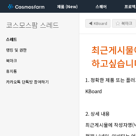
제품 (New)
스퀘어
프로젝
코스모스팜 스레드
◀ KBoard
북마크
스레드
최근게시물에
랭킹 및 권한
하고싶습니
북마크
휴지통
1. 정확한 제품 또는 플
카카오톡 단톡방 참여하기
KBoard
2. 상세 내용
최근게시물에 작성자명(닉
현재 닉네임, 아바타는 