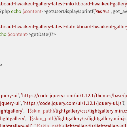
kboard-hwaikeul-gallery-latest-info kboard-hwaikeul-gallery
<?php 
echo
$content
->getUserDisplay(sprintf(
'%s %s'
, get_av
kboard-hwaikeul-gallery-latest-date kboard-hwaikeul-gallery
cho
$content
->getDate()?>

jquery-ui'
, 
'https://code.jquery.com/ui/1.12.1/themes/base/jq
'jquery-ui'
, 
'https://code.jquery.com/ui/1.12.1/jquery-ui.js'
);

lightgallery'
, 
"{
$skin_path
}/lightgallery/css/lightgallery.min.c
'lightgallery'
, 
"{
$skin_path
}/lightgallery/js/lightgallery.min.js
'lightgallery-all'
, 
"{
$skin_path
}/lightgallery/js/lightgallery-all