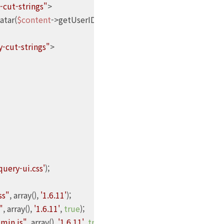
-cut-strings"
>

atar(
$content
->getUserID(), 16, 
''
, 
$content
->getUserName())
-cut-strings"
>

uery-ui.css'
);

ss"
, array(), 
'1.6.11'
);

"
, array(), 
'1.6.11'
, 
true
);

.min.js"
, array(), 
'1.6.11'
, 
true
);
