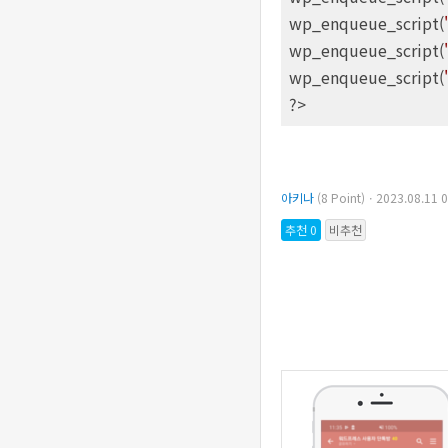
wp_enqueue_script(
wp_enqueue_script(
wp_enqueue_script(
?>
아키나
(8 Point)ㆍ2023.08.1
추천 0
비추천