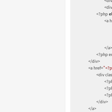
				<
				<
			<?php 
e
				<a
				</a>

			<?php endif?>

		</div>

		<a href=
"<?p
			<div cl
				<?
				<?
				<?
			</div>

		</a>
