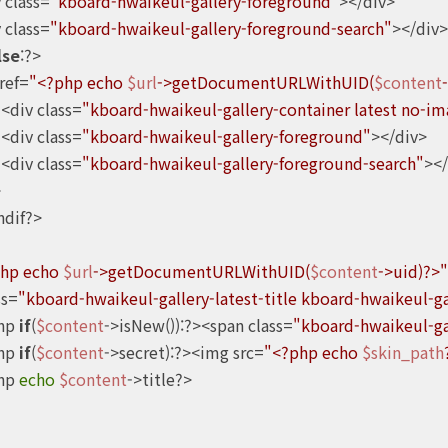
div class=
"kboard-hwaikeul-gallery-foreground"
></div>

div class=
"kboard-hwaikeul-gallery-foreground-search"
></div>

lse
:?>

 href=
"<?php echo 
$url
->getDocumentURLWithUID(
$content
					<div class=
"kboard-hwaikeul-gallery-container latest no-i
					<div class=
"kboard-hwaikeul-gallery-foreground"
></div>

					<div class=
"kboard-hwaikeul-gallery-foreground-search"
></
hp echo 
$url
->getDocumentURLWithUID(
$content
->uid)?>"
ass=
"kboard-hwaikeul-gallery-latest-title kboard-hwaikeul-ga
php 
if
(
$content
->isNew()):?><span class=
"kboard-hwaikeul-ga
php 
if
(
$content
->secret):?><img src=
"<?php echo 
$skin_path
php 
echo
$content
->title?>
