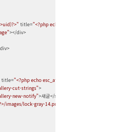
->uid)?>"
 title=
"<?php echo esc_attr(
$content
->title)?>"
>

mage"
></div>

div>

 title=
"<?php echo esc_attr(
$content
->title)?>"
>

llery-cut-strings"
>

llery-new-notify"
>새글</span><?php endif?>

?>/images/lock-gray-14.png"
 srcset=
"<?php echo 
$skin_pat