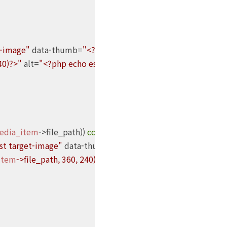
t-image"
 data-thumb=
"<?php echo 
$content
->getThumbnail
40)?>"
 alt=
"<?php echo esc_attr(
$content
->title)?>"
>

edia_item
->file_path)) 
continue
?>

st target-image"
 data-thumb=
"<?php echo kboard_resize(
$
item
->file_path, 360, 240)?>"
 alt=
"<?php echo esc_attr(bas