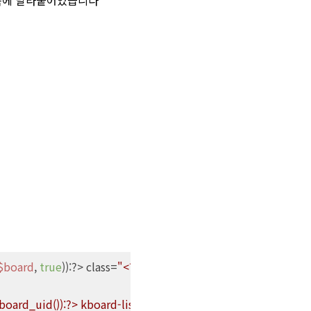
$board
, 
true
)):?> class=
"<?php echo kboard_hwaikeul_gallery
board_uid()):?> kboard-list-selected<?php endif?>"
>
