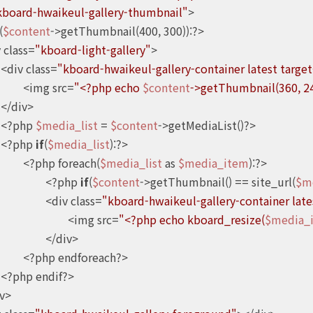
kboard-hwaikeul-gallery-thumbnail"
>

(
$content
->getThumbnail(400, 300)):?>

div class=
"kboard-light-gallery"
>

					<div class=
"kboard-hwaikeul-gallery-container latest targe
						<img src=
"<?php echo 
$content
->getThumbnail(360, 2


					<?php 
$media_list
 = 
$content
->getMediaList()?>

					<?php 
if
(
$media_list
):?>

						<?php foreach(
$media_list
 as 
$media_item
):?>

							<?php 
if
(
$content
->getThumbnail() == site_url(
$m
							<div class=
"kboard-hwaikeul-gallery-container late
								<img src=
"<?php echo kboard_resize(
$media_
div>

ch?>


