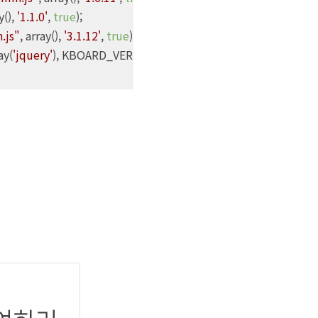
y(), 
'1.1.0'
, 
true
);

.js"
, array(), 
'3.1.12'
, 
true
);

ay(
'jquery'
), KBOARD_VERSION, 
true
);
