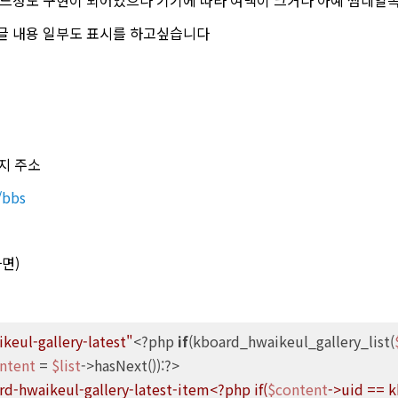
글 내용 일부도 표시를 하고싶습니다
이지 주소
/bbs
다면)
keul-gallery-latest"
<?php 
if
(kboard_hwaikeul_gallery_list(
ntent
 = 
$list
->hasNext()):?>

rd-hwaikeul-gallery-latest-item<?php if(
$content
->uid == k