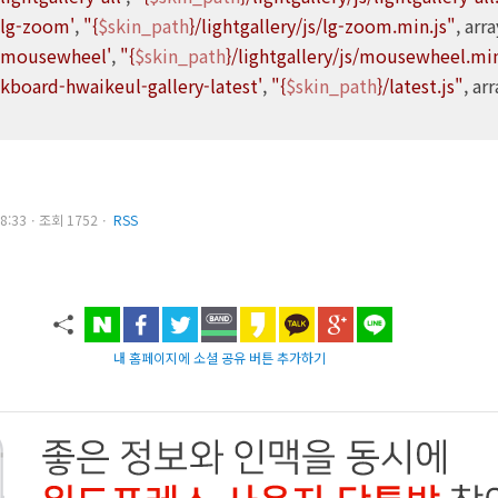
'lg-zoom'
, 
"{
$skin_path
}/lightgallery/js/lg-zoom.min.js"
, arra
'mousewheel'
, 
"{
$skin_path
}/lightgallery/js/mousewheel.min
'kboard-hwaikeul-gallery-latest'
, 
"{
$skin_path
}/latest.js"
, arr
1 08:33ㆍ조회 1752ㆍ
RSS
내 홈페이지에 소셜 공유 버튼 추가하기