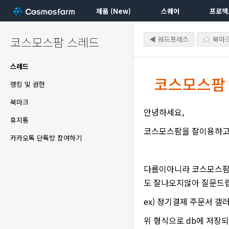
제품 (New)
스퀘어
프로젝
코스모스팜 스레드
◀ 워드프레스
북마
스레드
코스모스팜 
랭킹 및 권한
북마크
안녕하세요,
휴지통
코스모스팜을 잘이용하고
카카오톡 단톡방 참여하기
다름이아니라 코스모스팜을
도 잘나오지않아 질문드
ex) 정기결제 주문서 갤러리 이
위 형식으로 db에 저장