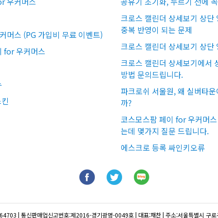
or 우커머스
공유기 초기화, 누르기 전에 
크로스 캘린더 상세보기 상단 
중복 반영이 되는 문제
우커머스 (PG 가입비 무료 이벤트)
크로스 캘린더 상세보기 상단 
for 우커머스
크로스 캘린더 상세보기에서 상
방법 문의드립니다.
뉴
파크로쉬 서울원, 왜 실버타운
스킨
까?
코스모스팜 페이 for 우커머
는데 몇가지 질문 드립니다.
에스크로 등록 싸인키오류
64703
|
통신판매업신고번호:제2016-경기광명-0049호
|
대표:채찬
|
주소:서울특별시 구로구 