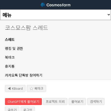
코스모스팜 스레드
스레드
랭킹 및 권한
북마크
휴지통
카카오톡 단톡방 참여하기
◀ KBoard
북마크
ChatGPT에게 물어보기
프로젝트 의뢰
물어보기
검색하기
글쓰기
로그인