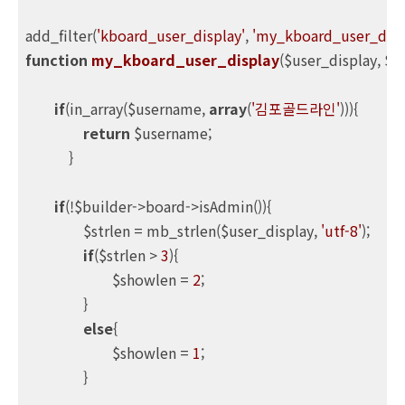
add_filter(
'kboard_user_display'
, 
'my_kboard_user_disp
function
my_kboard_user_display
($user_display, $u
if
(in_array($username, 
array
(
'김포골드라인'
))){

return
 $username;

	    }

if
(!$builder->board->isAdmin()){

		$strlen = mb_strlen($user_display, 
'utf-8'
);

if
($strlen > 
3
){

			$showlen = 
2
;

		}

else
{

			$showlen = 
1
;

		}
