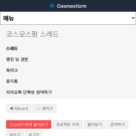
코스모스팜 스레드
스레드
랭킹 및 권한
북마크
휴지통
카카오톡 단톡방 참여하기
◀ KBoard
북마크
ChatGPT에게 물어보기
프로젝트 의뢰
물어보기
검색하기
글쓰기
로그인