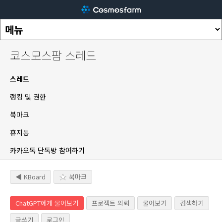
코스모스팜 스레드
스레드
랭킹 및 권한
북마크
휴지통
카카오톡 단톡방 참여하기
◀ KBoard
북마크
ChatGPT에게 물어보기
프로젝트 의뢰
물어보기
검색하기
글쓰기
로그인