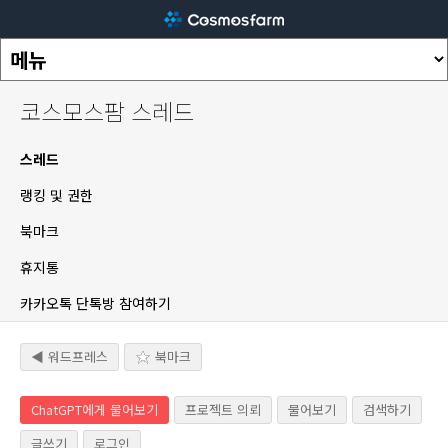
코스모스팜 스레드
스레드
랭킹 및 권한
북마크
휴지통
카카오톡 단톡방 참여하기
◀ 워드프레스
북마크
ChatGPT에게 물어보기
프로젝트 의뢰
물어보기
검색하기
글쓰기
로그인