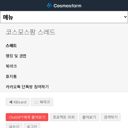
코스모스팜 스레드
스레드
랭킹 및 권한
북마크
휴지통
카카오톡 단톡방 참여하기
◀ KBoard
북마크
ChatGPT에게 물어보기
프로젝트 의뢰
물어보기
검색하기
글쓰기
로그인