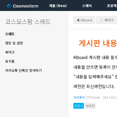
제품 (New)
스퀘어
프로젝
코스모스팜 스레드
◀ KBoard
북마크
스레드
게시판 내용
랭킹 및 권한
북마크
KBoard 게시판 내용 
휴지통
내용을 안쓰면 등록이 안
카카오톡 단톡방 참여하기
"내용을 입력해주세요" 
버전은 최신버전입니다.
사이후이
(79 Point)ㆍ2017.05
추천 0
비추천