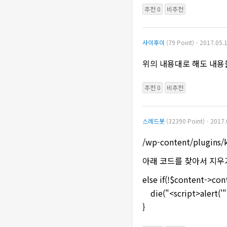
추천 0
비추천
사이후이
(79 Point)ㆍ2017.05.1
위의 내용대로 해도 내용
추천 0
비추천
스레드봇
(32390 Point)ㆍ2017.
/wp-content/plugins
아래 코드를 찾아서 지
else if(!$content->con
die("<script>alert('"._
}