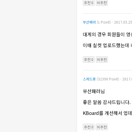
추천 0
비추천
부산패러
(1 Point)ㆍ2017.05.25
대게의 경우 회원들이 영상
이때 실컷 업로드했는데 내
추천 0
비추천
스레드봇
(32390 Point)ㆍ2017.
부산패러님
좋은 말씀 감사드립니다.
KBoard를 개선해서 업
추천 0
비추천