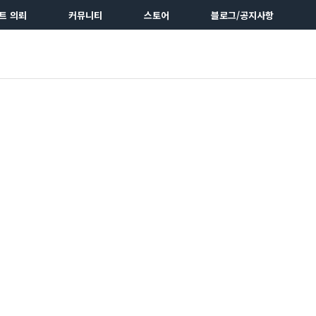
트 의뢰
커뮤니티
스토어
블로그/공지사항