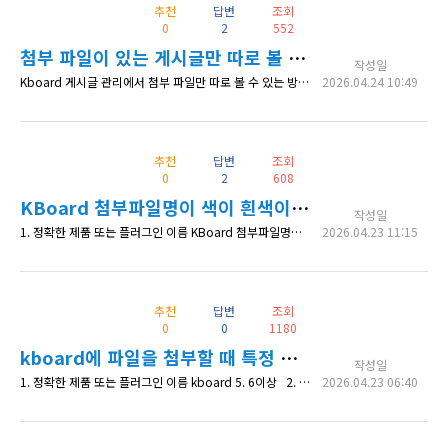
추천
답변
조회
0
2
552
첨부 파일이 있는 게시글만 따로 볼 수 있는 방법?
작성일
Kboard 게시글 관리에서 첨부 파일만 따로 볼 수 있는 방법은?
2026.04.24 10:49
추천
답변
조회
0
2
608
KBoard 첨부파일명이 색이 흰색이라 안 보여요.
작성일
1. 정확한 제품 또는 플러그인 이름 KBoard 첨부파일명이 색이 흰색이라 안 보여요. 2. 상세 내용 워드프레스에 kboard를 설치했는데 워드프레스 테마와 kboard 색상이 비슷해서 그런지 첨부파일이 있는데 파일명의 글자색이 흰색이라 제대로 보이지 않아요. 어떻게 하는 게 좋을까요? 3. 확인 가능한 상세 페이지 주소 초등교육마을5 4. 수정한 코드 내역 (있다면)
2026.04.23 11:15
추천
답변
조회
0
0
1180
kboard에 파일을 첨부할 때 특정 파일이 첨부되지 않아요.
작성일
1. 정확한 제품 또는 플러그인 이름 kboard 5. 6이상 2. 상세 내용 kboard 첨부파일에 특정 파일이 첨부되지 않아요. 예를 들어 *.hwpx *등 이런 파일도 첨부가 되게 하려면 어떤 메뉴에서 수정해야 하나요? 게시판 목목 및 관리의 기본설정, 권한설정, 입력필드...... 어떤 탭을 확인해도 AI가 알려 주는 아래 메뉴는 없어도. 워드프레스 관리자 → KBoard → 게시판 목록 → 해당 게시판
2026.04.23 06:40