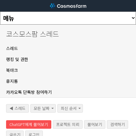
코스모스팜 스레드
스레드
랭킹 및 권한
북마크
휴지통
카카오톡 단톡방 참여하기
◀ 스레드
모든 날짜
최신 순서
ChatGPT에게 물어보기
프로젝트 의뢰
물어보기
검색하기
글쓰기
로그인