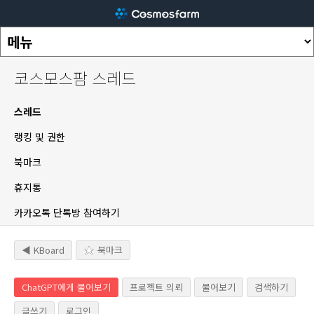
코스모스팜 스레드
스레드
랭킹 및 권한
북마크
휴지통
카카오톡 단톡방 참여하기
◀ KBoard
북마크
ChatGPT에게 물어보기
프로젝트 의뢰
물어보기
검색하기
글쓰기
로그인