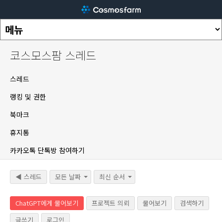
코스모스팜 스레드
스레드
랭킹 및 권한
북마크
휴지통
카카오톡 단톡방 참여하기
◀ 스레드
모든 날짜
최신 순서
ChatGPT에게 물어보기
프로젝트 의뢰
물어보기
검색하기
글쓰기
로그인