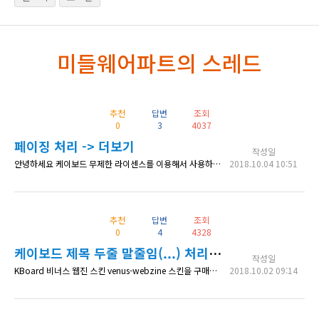
미들웨어파트의 스레드
추천
답변
조회
0
3
4037
페이징 처리 -> 더보기
작성일
안녕하세요 케이보드 무제한 라이센스를 이용해서 사용하고 있는데요 케이보드에 페이징 처리된 걸 더보기 버튼으로 바꿀 수 있나요?? 예를 들면 하단에 1.2.3 페이기가 아니고 더보기 버튼을 누르면 하단에 2페이지 3페이지 가 나오도록 할 수 있나요??
2018.10.04 10:51
추천
답변
조회
0
4
4328
케이보드 제목 두줄 말줄임(...) 처리하기
작성일
KBoard 비너스 웹진 스킨 venus-webzine 스킨을 구매해서 사용하고 있는데 뉴스 페이지를 만들어서 사용하려고 합니다. 타이틀 부분에 두번째줄을 말줄임(...) 처리 하고싶은데 방법이 있을까요??
2018.10.02 09:14