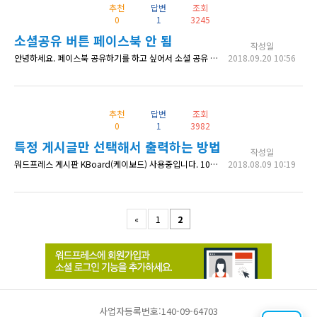
추천
답변
조회
0
1
3245
소셜공유 버튼 페이스북 안 됨
작성일
안녕하세요. 페이스북 공유하기를 하고 싶어서 소셜 공유 플러그인을 사용 하고 있습니다. 소스보기에는 제대로 들어가는데 막상 공유 버튼을 누르면 내용이나 이미지가 안 나오네요. 해당 URL 입니다. http://lsmm1100.dothome.co.kr/webzine/test/?mod=document&pageid=1&uid=1
2018.09.20 10:56
추천
답변
조회
0
1
3982
특정 게시글만 선택해서 출력하는 방법
작성일
워드프레스 게시판 KBoard(케이보드) 사용중입니다. 10개정도에 게시판이 있는데요 그 중 사용자가 선택한 글만 특정페이지에 출력하게 할수 있나요? 최신글 모아보기 처럼 사용자가 선택한 게시글만 메인화면에 출력하고 싶어서요!
2018.08.09 10:19
«
1
2
사업자등록번호:140-09-64703