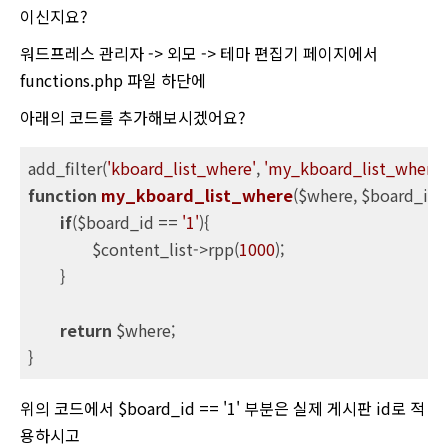
이신지요?
워드프레스 관리자 -> 외모 -> 테마 편집기 페이지에서
functions.php 파일 하단에
아래의 코드를 추가해보시겠어요?
add_filter(
'kboard_list_where'
, 
'my_kboard_list_where'
function
my_kboard_list_where
($where, $board_id, 
if
($board_id == 
'1'
){

		$content_list->rpp(
1000
);

	}

return
 $where;

}
위의 코드에서 $board_id == '1' 부분은 실제 게시판 id로 적
용하시고