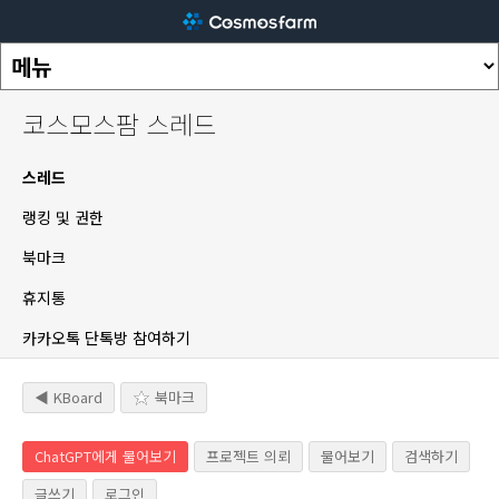
코스모스팜 스레드
스레드
랭킹 및 권한
북마크
휴지통
카카오톡 단톡방 참여하기
◀ KBoard
북마크
ChatGPT에게 물어보기
프로젝트 의뢰
물어보기
검색하기
글쓰기
로그인