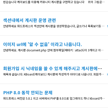
반갑습니다 케이보드를 이용해 커뮤니티 게시판을 구현하고 있습니다 위의 그림은 디시 인사이드의 [디시콘]이라는 이모티콘입니다. 댓글 반응에 많이 쓰이는데요. 케이보드에서도 이런 png나 gif같은 이모티콘을 추가하는 방법이 있을지요 Kboard 미디어 추가로 업로드한 이미지를 재활용할 수 있는 기능이 있다면 응용할 수 있을 것으로 보입니다
섹션내에서 게시판 운영 관련
안녕하세요 워드프레스의 섹션안에 게시판을 생성하였습니다, 글쓰기나 목록보기등 클릭하면 원하는 섹션에서 움직이지 않고 첫화면이 나오는데, 혹시 어느 부분을 수정해야 할지 도움 부탁드립니다. http://saesol-eng.com/?page_id=448 링크 참조하시면 기술자료실부분이 해결하고 싶은 부분입니다, 도움 부탁드립니다,. 감사합니다,
이미지 url에 '알 수 없음' 이라고 나옵니다.
안녕하세요. 게시판 document.php 안에 첨부파일(메타키 : attach)이 3개이고 이미지로만 올라가는데, 이걸 document.php 안에 보여줄 수 있도록 각각 <img src="<?php echo $content->attach->file1[0]; ?>" alt="<?php echo $content->attach->file1[1]; ?>"> <i
회원가입 시 닉네임을 쓸 수 있게 해주시고 게시판에도 닉네임이 나오게 하려면 어떻게 해야 할까요?
제목과 같습니다. KBoard(케이보드) 게시판에 작성자가 아이디로 나옵니다. 회원가입시 닉네임을 만들수 있게 하려면, 그리고 게시판에 아이디가 아닌 닉네임이 나오게 하려면 어떻게 해야 할까요?
PHP 8.0 동작 안되는 문제
워드프레스 버전은 5.8.1 이고 서버에서 PHP를 8.0으로 업그레이드 하니 kboard가 동작하지 않습니다. 그래서 워드프레스의 최소 recommended 버전인 7.4로 다운그레이드 하니 다시 정상동작하네요. 급한건 아니지만 알아두시는 것이 좋을 것 같아 알립니다.