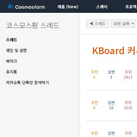
제품 (New)
스퀘어
프로젝
코스모스팜 스레드
◀ 스레드
모든 날짜
스레드
KBoard 
랭킹 및 권한
북마크
휴지통
추천
답변
조회
0
3
2813
카카오톡 단톡방 참여하기
추천
답변
조회
0
10
3035
추천
답변
조회