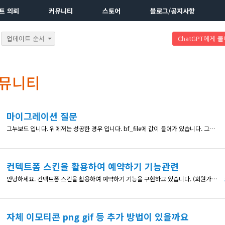
트 의뢰
커뮤니티
스토어
블로그/공지사항
업데이트 순서
ChatGPT에게 
커뮤니티
마이그레이션 질문
그누보드 입니다. 위에꺼는 성공한 경우 입니다. bf_file에 값이 들어가 있습니다. 그런데 아래건은 bf_file에 값이 없고 bf_file_n에 경로와 함께 파일 이름이 있어서 bf_file에 경로를 빼고 파일 이름만 넣었습니다. 그래도 나오지 않아서 질문드립니다. 그누보드 버전 문제인가요? 그러면 어떻게 바꿔야 할까요? 원본에는 bf_file에는 값이 없습니다. 이미지는 /wp-content/upload
컨텍트폼 스킨을 활용하여 예약하기 기능관련
안녕하세요. 컨텍트폼 스킨을 활용하여 예약하기 기능을 구현하고 있습니다. (회원가입 x) 고객이 문의를 하면 관리자 페이지에서 게시판 보기 기능을 활용하여 각각의 글들을 확인하고 있는데요. 사용자들이 예약하기를 사용할 때 입력한 전화번호를 체크하여 이 전화번호를 사용한 사용자가 이전에 몇 번 예약을 했는지 확인을 하고 싶습니다. (관리자페이지 게시판 리스트에서 표시되는 조회수처럼) 가능할까요? 감사합니다.
자체 이모티콘 png gif 등 추가 방법이 있을까요