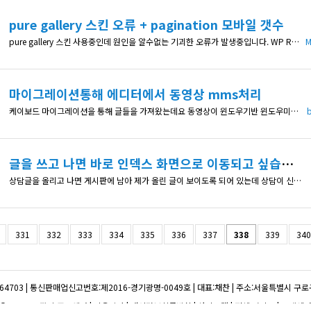
pure gallery 스킨 오류 + pagination 모바일 갯수
pure gallery 스킨 사용중인데 원인을 알수없는 기괴한 오류가 발생중입니다. WP Rocket 사용하고 있고 비활성화 했을때도 동일한 현상이 발생합니다. 641px 까지는 정상적으로 보이는데, 640px 부터는 썸네일 height 값이 0이 되어버리고, 제목과 작성자도 사라져버립니다. 그리고 "검색" 버튼을 누르면 제목과 작성자가 나타나고, 가로크기를 변화시키면 이미지도 다시 나타납니다. 원인도 모르겠
마이그레이션통해 에디터에서 동영상 mms처리
케이보드 마이그레이션을 통해 글들을 가져왔는데요 동영상이 윈도우기반 윈도우미디어플레이어인 mss 소스를 같이 불러오면 케이보드 에디터 소스보기에서 사라지는데. 사라지지않게 하는 방법이 있나요? mms:// 주소를 먹으려면 어떻게하나요? <p align="center"><img width="600" height="400" style="background: url(&quot;http://www.p
b
글을 쓰고 나면 바로 인덱스 화면으로 이동되고 싶습니다.
상담글을 올리고 나면 게시판에 남아 제가 올린 글이 보이도록 되어 있는데 상담이 신청되었습니다라고 얼럿이 뜨고 홈으로 이동되게 하고 싶습니다. kboard\skin\...\ document.php 의 <div class="kboard-control"> <!-- <div class="left"> <a href="<?php echo esc_url($url
331
332
333
334
335
336
337
338
339
340
64703
|
통신판매업신고번호:제2016-경기광명-0049호
|
대표:채찬
|
주소:서울특별시 구로구 
© 코스모스팜 소프트웨어
|
이용약관
|
개인정보취급방침
|
사이트맵
|
전체 서비스
|
고객센