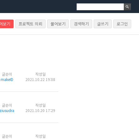
물어보기
프로젝트 의뢰
물어보기
검색하기
글쓰기
로그인
글쓴이
작성일
makeID
2021.10.22 19:08
글쓴이
작성일
ziusudra
2021.10.20 17:29
글쓴이
작성일