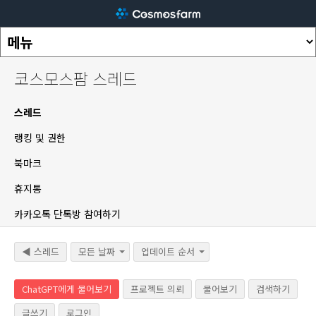
코스모스팜 스레드
스레드
랭킹 및 권한
북마크
휴지통
카카오톡 단톡방 참여하기
◀ 스레드
모든 날짜
업데이트 순서
ChatGPT에게 물어보기
프로젝트 의뢰
물어보기
검색하기
글쓰기
로그인