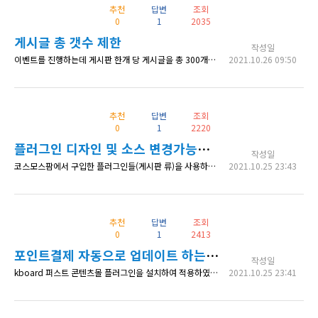
추천
답변
조회
0
1
2035
게시글 총 갯수 제한
작성일
이벤트를 진행하는데 게시판 한개 당 게시글을 총 300개까지만 제한 둘 수 있나요? (휴지통 제외 실 게시글 수) 확인부탁드립니다. 감사합니다.
2021.10.26 09:50
추천
답변
조회
0
1
2220
플러그인 디자인 및 소스 변경가능한가요?
작성일
코스모스팜에서 구입한 플러그인들(게시판 류)을 사용하고 있습니다. 그런데 게시판 형식은 유지하되 디자인을 저희가 직접 수정 및 변경을 하고 싶은데, 어떠한 방법이 있는지 문의 드립니다. 있다면 css를 통해서 또는 다른 방법으로 가능한지 알려주시면 감사드리겠습니다.
2021.10.25 23:43
추천
답변
조회
0
1
2413
포인트결제 자동으로 업데이트 하는 방법
작성일
kboard 퍼스트 콘텐츠몰 플러그인을 설치하여 적용하였습니다. 그런데 구매하기를 통해 결제페이지에 넘어가면 업데이트 버튼이 있던데, 혹시 이 버튼을 없애거나, 업데이트 버튼을 누르는 과정이 없이 진행하게끔 할 수있을까요??
2021.10.25 23:41