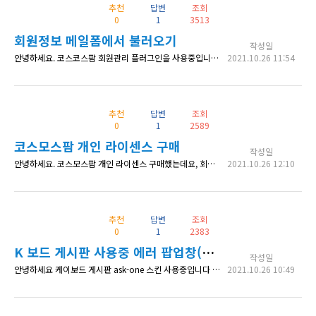
추천
답변
조회
0
1
3513
회원정보 메일폼에서 불러오기
작성일
안녕하세요. 코스코스팜 회원관리 플러그인을 사용중입니다. 회원가입때 받은 정보 (ex. 연락처)를 입력폼 기본값으로 불러오는 방법이 있을까요? 예를들어 컨텍트폼게시판으로 구현한다고 하면, 입력필드에 '연락처'를 추가하면 회원정보에 입력된 '연락처' 값을 가져오는 방법이 궁금합니다.
2021.10.26 11:54
추천
답변
조회
0
1
2589
코스모스팜 개인 라이센스 구매
작성일
안녕하세요. 코스모스팜 개인 라이센스 구매했는데요, 회원관리 플러그인을 다운받을려고 하는데 다운로드 링크가 보이지 않습니다. 어디서 받는걸까요?
2021.10.26 12:10
추천
답변
조회
0
1
2383
K 보드 게시판 사용중 에러 팝업창(잘못된 URL) 문의
작성일
안녕하세요 케이보드 게시판 ask-one 스킨 사용중입니다 글쓰기를 하면 "잘못된 URL 주소입니다." 라는 에러 팝업 창이뜨는데요 글저장은 됩니다. 목록에서 해당글은 보이는데 저장하기 누를때 저 팝업창이 나와요 혹시 관련해서 답변을 주실수 있을까요? 감사합니다.
2021.10.26 10:49