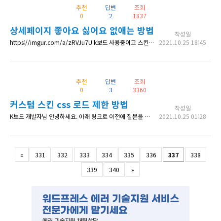
추천
답변
조회
0
2
1837
상세페이지 좋아요 싫어요 없애는 방법
작성일
https://imgur.com/a/zRVJu7U k보드 사용중이고 스킨은 Alante Minimal 입니다. 리스트 페이지에서 좋아요, 싫어요는 없앴는데 페이지 안에 내용을 보면 이미지와같이 또 좋아요 싫어요가 있습니다. 이부분은 어떻게 없애나요 , 없애도되고 안보이게 해도됩니다. 모바일/pc두게다요
2021.10.25 18:45
추천
답변
조회
0
3
3360
커스텀 스킨 css 로드 제한 방법
작성일
K보드 개발자님 안녕하세요. 아래 링크로 이전에 질문을 드렸으나, 문제가 잘 해결되지 않아 재질문을 남깁니다. https://www.cosmosfarm.com/threads/document/55665 아래 유첨 그림을 보시면, 현재 comment 스킨 2개 (위쪽), k보드 스킨 여러개(아래쪽)의 css 파일이 개별적으로 로딩되고 있습니다. https://imgur.com/a/UFgYdgN 전에 functions.ph
2021.10.25 01:28
«
331
332
333
334
335
336
337
338
339
340
»