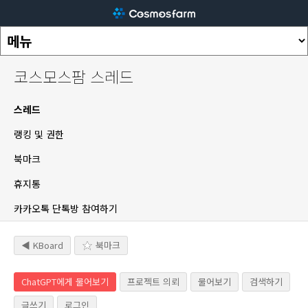
코스모스팜 스레드
스레드
랭킹 및 권한
북마크
휴지통
카카오톡 단톡방 참여하기
◀ KBoard
북마크
ChatGPT에게 물어보기
프로젝트 의뢰
물어보기
검색하기
글쓰기
로그인