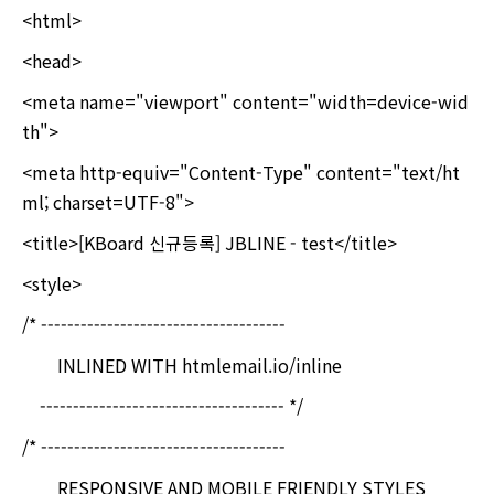
<html>
<head>
<meta name="viewport" content="width=device-wid
th">
<meta http-equiv="Content-Type" content="text/ht
ml; charset=UTF-8">
<title>[KBoard 신규등록] JBLINE - test</title>
<style>
/* -------------------------------------
INLINED WITH htmlemail.io/inline
------------------------------------- */
/* -------------------------------------
RESPONSIVE AND MOBILE FRIENDLY STYLES