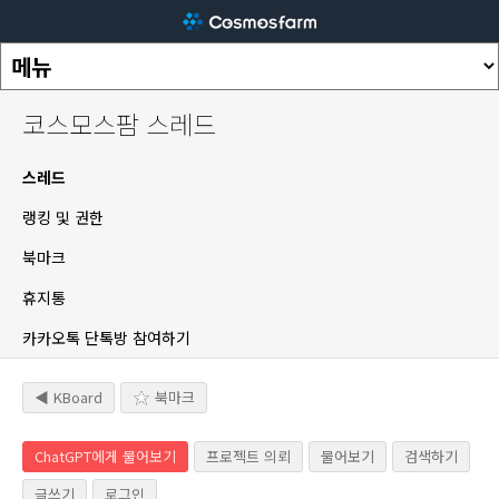
코스모스팜 스레드
스레드
랭킹 및 권한
북마크
휴지통
카카오톡 단톡방 참여하기
◀ KBoard
북마크
ChatGPT에게 물어보기
프로젝트 의뢰
물어보기
검색하기
글쓰기
로그인