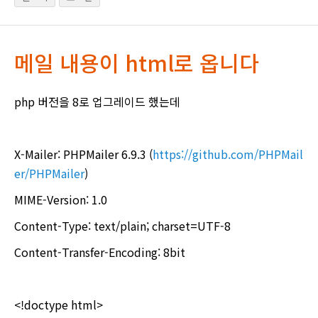
메일 내용이 html로 옵니다
php 버전을 8로 업그레이드 했는데
X-Mailer: PHPMailer 6.9.3 (
https://github.com/PHPMail
er/PHPMailer
)
MIME-Version: 1.0
Content-Type: text/plain; charset=UTF-8
Content-Transfer-Encoding: 8bit
<!doctype html>