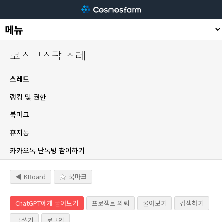
코스모스팜 스레드
스레드
랭킹 및 권한
북마크
휴지통
카카오톡 단톡방 참여하기
◀ KBoard
북마크
ChatGPT에게 물어보기
프로젝트 의뢰
물어보기
검색하기
글쓰기
로그인