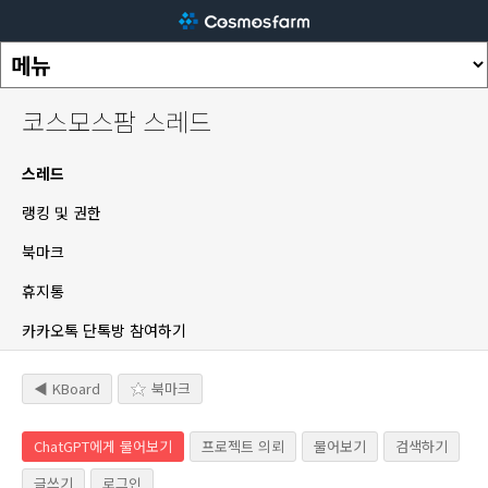
코스모스팜 스레드
스레드
랭킹 및 권한
북마크
휴지통
카카오톡 단톡방 참여하기
◀ KBoard
북마크
ChatGPT에게 물어보기
프로젝트 의뢰
물어보기
검색하기
글쓰기
로그인