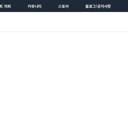
트 의뢰
커뮤니티
스토어
블로그/공지사항