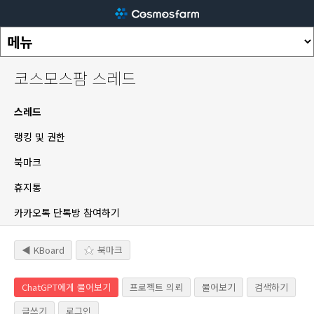
코스모스팜 스레드
스레드
랭킹 및 권한
북마크
휴지통
카카오톡 단톡방 참여하기
◀ KBoard
북마크
ChatGPT에게 물어보기
프로젝트 의뢰
물어보기
검색하기
글쓰기
로그인