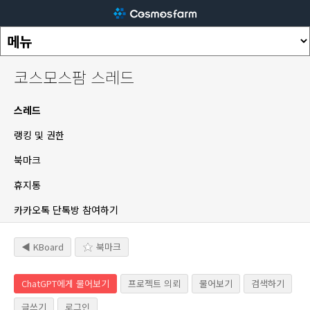
코스모스팜 스레드
스레드
랭킹 및 권한
북마크
휴지통
카카오톡 단톡방 참여하기
◀ KBoard
북마크
ChatGPT에게 물어보기
프로젝트 의뢰
물어보기
검색하기
글쓰기
로그인