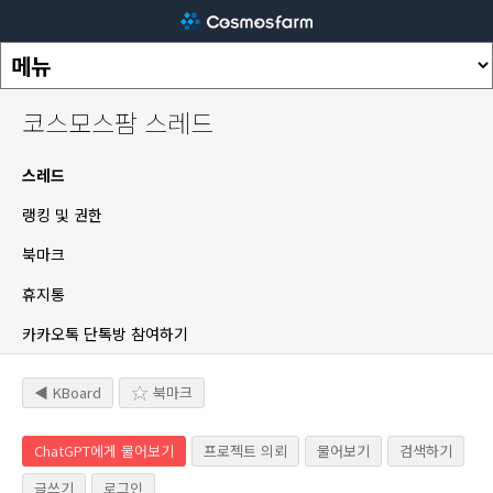
코스모스팜 스레드
스레드
랭킹 및 권한
북마크
휴지통
카카오톡 단톡방 참여하기
◀ KBoard
북마크
ChatGPT에게 물어보기
프로젝트 의뢰
물어보기
검색하기
글쓰기
로그인