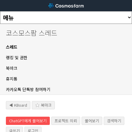
코스모스팜 스레드
스레드
랭킹 및 권한
북마크
휴지통
카카오톡 단톡방 참여하기
◀ KBoard
북마크
ChatGPT에게 물어보기
프로젝트 의뢰
물어보기
검색하기
글쓰기
로그인