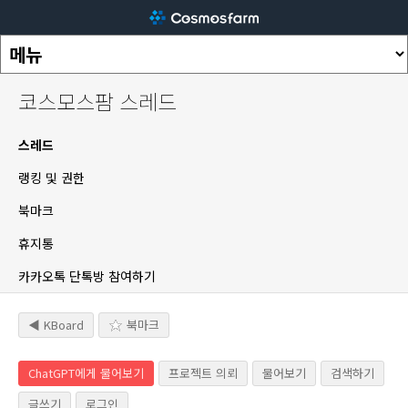
코스모스팜 스레드
스레드
랭킹 및 권한
북마크
휴지통
카카오톡 단톡방 참여하기
◀ KBoard
북마크
ChatGPT에게 물어보기
프로젝트 의뢰
물어보기
검색하기
글쓰기
로그인