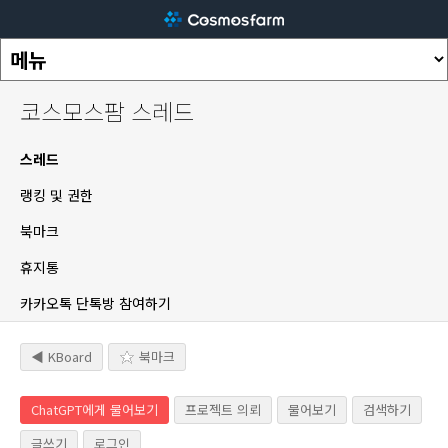
코스모스팜 스레드
스레드
랭킹 및 권한
북마크
휴지통
카카오톡 단톡방 참여하기
◀ KBoard
북마크
ChatGPT에게 물어보기
프로젝트 의뢰
물어보기
검색하기
글쓰기
로그인