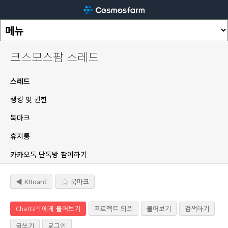
코스모스팜 스레드
스레드
랭킹 및 권한
북마크
휴지통
카카오톡 단톡방 참여하기
◀ KBoard
북마크
ChatGPT에게 물어보기
프로젝트 의뢰
물어보기
검색하기
글쓰기
로그인