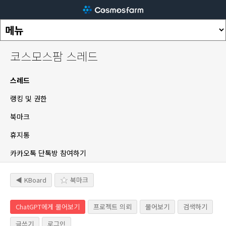
코스모스팜 스레드
스레드
랭킹 및 권한
북마크
휴지통
카카오톡 단톡방 참여하기
◀ KBoard
북마크
ChatGPT에게 물어보기
프로젝트 의뢰
물어보기
검색하기
글쓰기
로그인