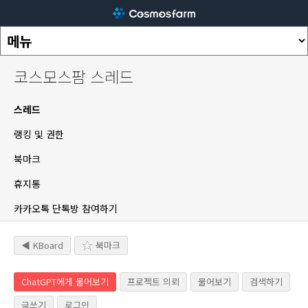
코스모스팜 스레드
스레드
랭킹 및 권한
북마크
휴지통
카카오톡 단톡방 참여하기
◀ KBoard
북마크
ChatGPT에게 물어보기
프로젝트 의뢰
물어보기
검색하기
글쓰기
로그인