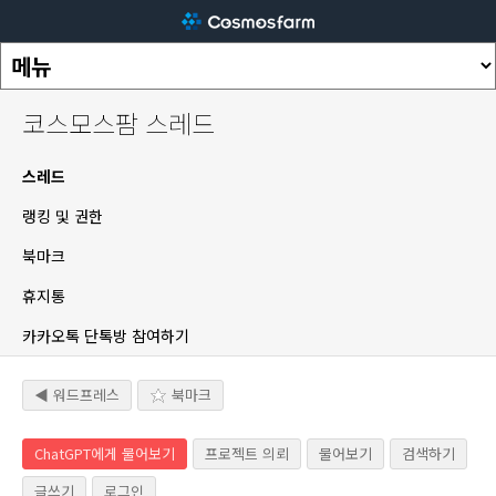
코스모스팜 스레드
스레드
랭킹 및 권한
북마크
휴지통
카카오톡 단톡방 참여하기
◀ 워드프레스
북마크
ChatGPT에게 물어보기
프로젝트 의뢰
물어보기
검색하기
글쓰기
로그인