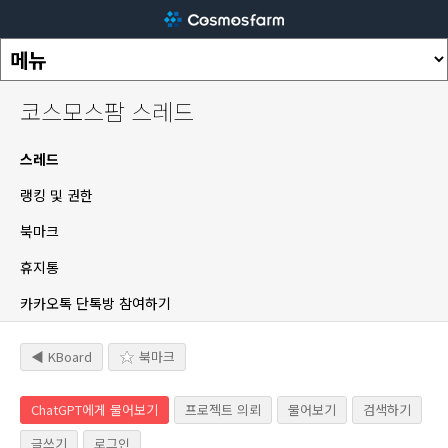
코스모스팜 스레드
스레드
랭킹 및 권한
북마크
휴지통
카카오톡 단톡방 참여하기
◀ KBoard
북마크
ChatGPT에게 물어보기
프로젝트 의뢰
물어보기
검색하기
글쓰기
로그인