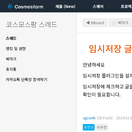
제품 (New)
스퀘어
프로젝
코스모스팜 스레드
◀ KBoard
북마크
스레드
임시저장 글
랭킹 및 권한
북마크
안녕하세요
휴지통
임시저장 플러그인을 설
카카오톡 단톡방 참여하기
임시저장에 체크하고 글을
확인이 필요합니다.
agcweb
(28 Point)ㆍ2024.01
추천 0
비추천