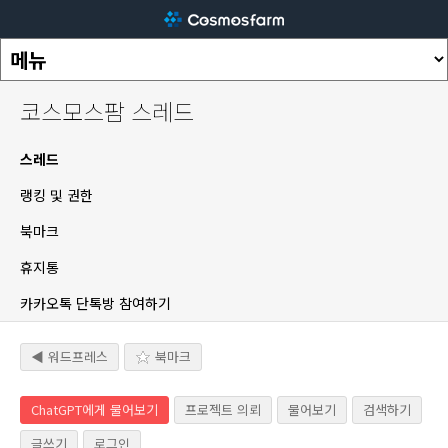
코스모스팜 스레드
스레드
랭킹 및 권한
북마크
휴지통
카카오톡 단톡방 참여하기
◀ 워드프레스
북마크
ChatGPT에게 물어보기
프로젝트 의뢰
물어보기
검색하기
글쓰기
로그인