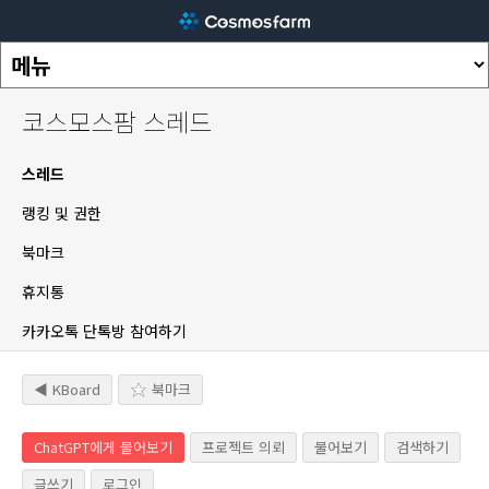
코스모스팜 스레드
스레드
랭킹 및 권한
북마크
휴지통
카카오톡 단톡방 참여하기
◀ KBoard
북마크
ChatGPT에게 물어보기
프로젝트 의뢰
물어보기
검색하기
글쓰기
로그인