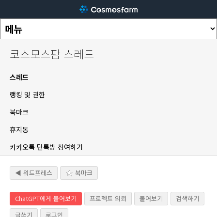
코스모스팜 스레드
스레드
랭킹 및 권한
북마크
휴지통
카카오톡 단톡방 참여하기
◀ 워드프레스
북마크
ChatGPT에게 물어보기
프로젝트 의뢰
물어보기
검색하기
글쓰기
로그인