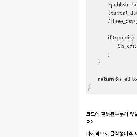
		$publish_d
		$current_da
		$three_day
if
 ($publish
			$is_edi
		}

	}

return
 $is_editor
코드에 잘못된부분이 있
요?
마지막으로 글작성이후 제